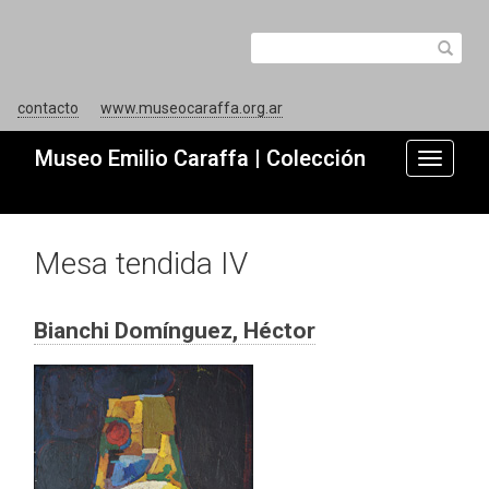
contacto
www.museocaraffa.org.ar
Museo Emilio Caraffa | Colección
Toggle
navigati
Mesa tendida IV
Bianchi Domínguez, Héctor