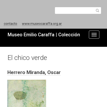
contacto
www.museocaraffa.org.ar
Museo Emilio Caraffa | Colección
Toggle
navigati
El chico verde
Herrero Miranda, Oscar