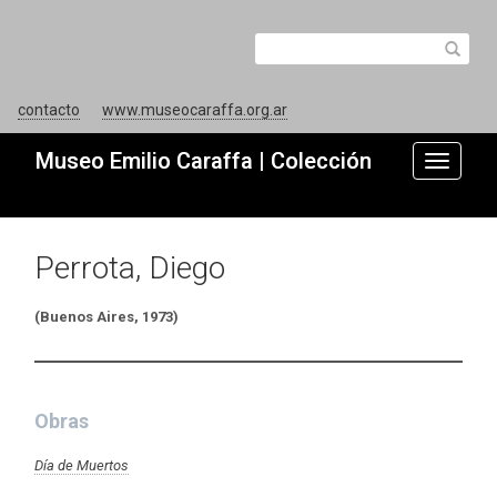
contacto
www.museocaraffa.org.ar
Museo Emilio Caraffa | Colección
Toggle
navigati
Perrota, Diego
(Buenos Aires, 1973)
Obras
Día de Muertos