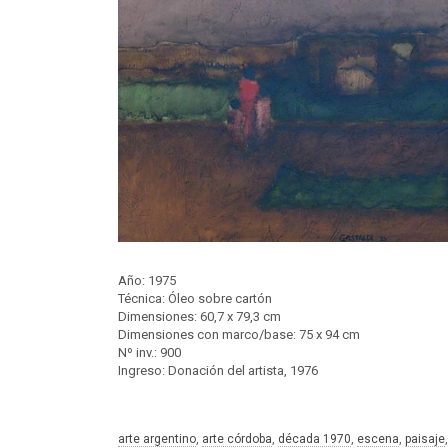
Año: 1975
Técnica: Óleo sobre cartón
Dimensiones: 60,7 x 79,3 cm
Dimensiones con marco/base: 75 x 94 cm
Nº inv.: 900
Ingreso: Donación del artista, 1976
arte argentino
, 
arte córdoba
, 
década 1970
, 
escena
, 
paisaje
,