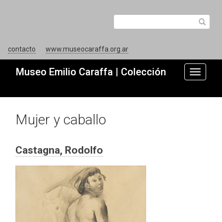
contacto
www.museocaraffa.org.ar
Museo Emilio Caraffa | Colección
Toggle
navigati
Mujer y caballo
Castagna, Rodolfo