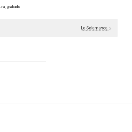
gura
, 
grabado
La Salamanca