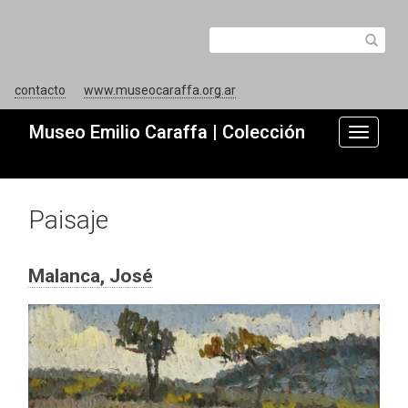
contacto
www.museocaraffa.org.ar
Museo Emilio Caraffa | Colección
Toggle
navigati
Paisaje
Malanca, José