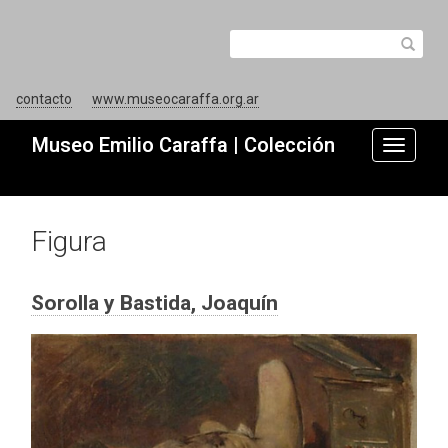
contacto
www.museocaraffa.org.ar
Museo Emilio Caraffa | Colección
Toggle
navigati
Figura
Sorolla y Bastida, Joaquín