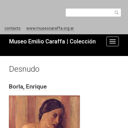
contacto
www.museocaraffa.org.ar
Museo Emilio Caraffa | Colección
Toggle
navigati
Desnudo
Borla, Enrique